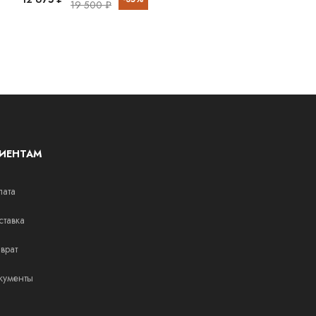
19 500 ₽
19 500 ₽
ИЕНТАМ
ата
тавка
врат
кументы