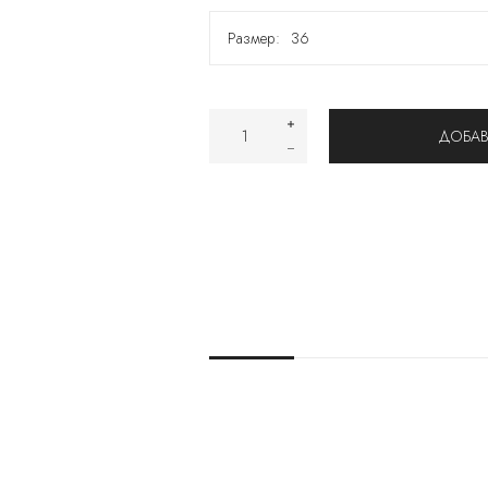
Размер:
36
36
37
39
40
ДОБАВ