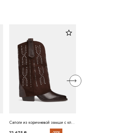
Сапоги из коричневой замши с клепками BABOOS
12 675 ₽
11 700 ₽
-35%
-40