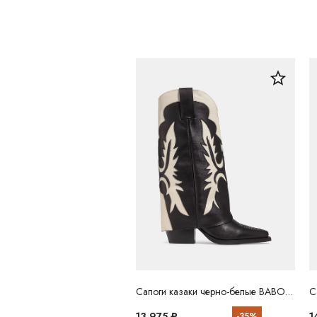
Сапоги казаки черно-белые BABOOS
С
13 975 ₽
1
-35%