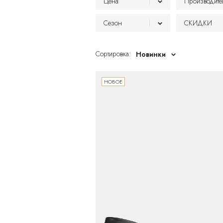
Цена
Производите
Сезон
СКИДКИ
BABOO
От
До
PRETTY
Лето
Да
Сортировка:
Новинки
НОВОЕ