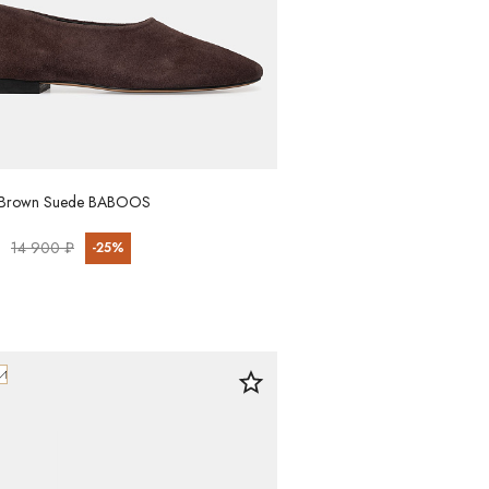
 Brown Suede BABOOS
14 900 ₽
-25%
И