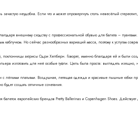
ь зачастую неудобна. Если что и может опровергнуть столь невесёлый стереотип, 
лагодаря внешнему сходству с профессиональной обувью для балета – пуантами.
ым каблучком. Но сейчас разнообразных вариаций масса, поэтому к услугам сов
уй, поклонницы актрисы Одри Хепберн. Говорят, именно благодаря ей и были с
ельера изготовить для неё особые туфли. Цель была проста: выглядеть изящно, н
ии с лёгкими платьями. Воздушная, летящая одежда и красивые пышные юбки пр
 будет создать отличные сочетания.
 балеток европейских брендов Pretty Ballerinas и Copenhagen Shoes. Действует 