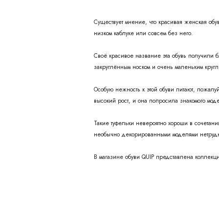
Существует мнение, что красивая женская обув
низком каблуке или совсем без него.
Своё красивое название эта обувь получили б
закруглённым носком и очень маленьким кругл
Особую нежность к этой обуви питают, пожал
высокий рост, и она попросила знакомого мод
Такие туфельки невероятно хороши в сочетан
необычно декорированными моделями нетрудно
В магазине обуви QUIP представлена коллекция