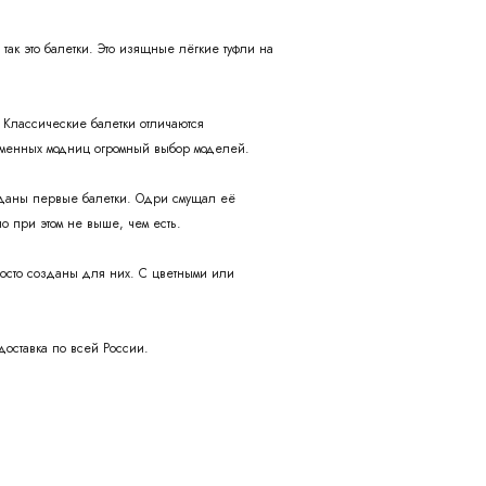
так это балетки. Это изящные лёгкие туфли на
 Классические балетки отличаются
ременных модниц огромный выбор моделей.
озданы первые балетки. Одри смущал её
о при этом не выше, чем есть.
осто созданы для них. С цветными или
доставка по всей России.