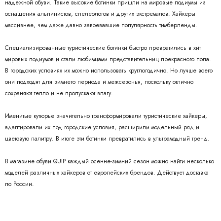
надежной обуви. Такие высокие ботинки пришли на мировые подиумы из
оснащения альпинистов, спелеологов и других экстремалов. Хайкеры
массивнее, чем даже давно завоевавшие популярность тимберленды.
Специализированные туристические ботинки быстро превратились в хит
мировых подиумов и стали любимцами представительниц прекрасного пола.
В городских условиях их можно использовать круглогодично. Но лучше всего
они подходят для зимнего периода и межсезонья, поскольку отлично
сохраняют тепло и не пропускают влагу.
Именитые кутюрье значительно трансформировали туристические хайкеры,
адаптировали их под городские условия, расширили модельный ряд и
цветовую палитру. В итоге эти ботинки превратились в ультрамодный тренд.
В магазине обуви QUIP каждый осенне-зимний сезон можно найти несколько
моделей различных хайкеров от европейских брендов. Действует доставка
по России.